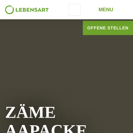
MENU
Schrift vergrössern
OFFENE STELLEN
GASTRONOMIE
WERKBETRIEBE
GÄRTNEREI
LANDWIRTSCHAFT
ZÄME
TEXTILSERVICE
AAPACKE