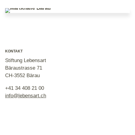
KONTAKT
Stiftung Lebensart
Bäraustrasse 71
CH-3552 Bärau
+41 34 408 21 00
nf
l
b
ns
rt
ch