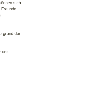
können sich
, Freunde
n
ergrund der
r uns