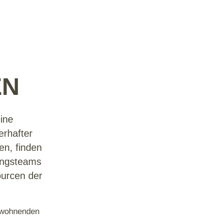
EN
eine
erhafter
n, finden
ungsteams
ourcen der
Bewohnenden