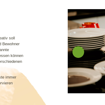
ativ soll
nd Bewohner
annte
essen können
erschiedenen
äste immer
ervieren