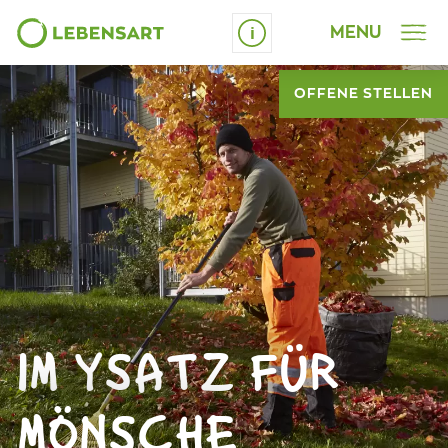
MENU
Leichte Sprache
OFFENE STELLEN
ARBEITEN
Schrift vergrössern
ARBEITEN BEI LEBENSART
ANGEPASSTE ARBEITSPLÄTZE
TAGESSTÄTTE
IM YSATZ FÜR
BERUFLICHE INTEGRATION
MÖNSCHE