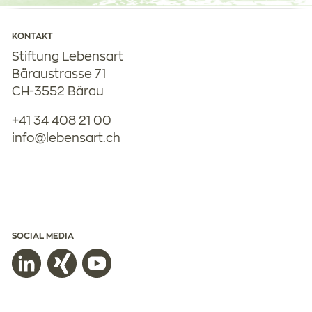
KONTAKT
Stiftung Lebensart
Bäraustrasse 71
CH-3552 Bärau
+41 34 408 21 00
nf
l
b
ns
rt
ch
SOCIAL MEDIA