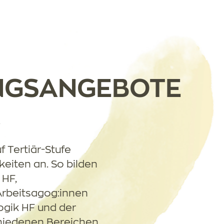
NGSANGEBOTE
A
f Tertiär-Stufe
eiten an. So bilden
 HF,
Arbeitsagog:innen
ogik HF und der
schiedenen Bereichen