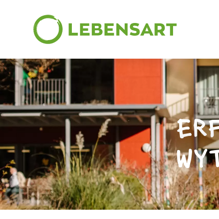
ERF
WY