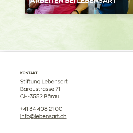
ARBEITEN BEI LEBENSART
KONTAKT
Stiftung Lebensart
Bäraustrasse 71
CH-3552 Bärau
+41 34 408 21 00
nf
l
b
ns
rt
ch