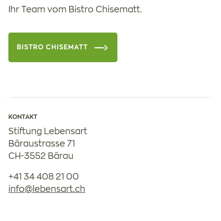
Ihr Team vom Bistro Chisematt.
BISTRO CHISEMATT
KONTAKT
Stiftung Lebensart
Bäraustrasse 71
CH-3552 Bärau
+41 34 408 21 00
nf
l
b
ns
rt
ch