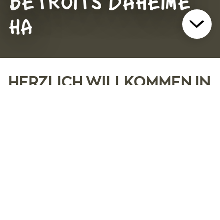
BETRÖITS DAHEIME
HA
HERZLICH WILLKOMMEN IN
OBERBURG
Der Standort Oberburg bietet ein temporäres
Zuhause für Menschen, die durch eine
psychische Krise oder Krankheit einen Bruch in
ihrem Leben erlitten haben. Sie können sich
hier neu orientieren, das innere Gleichgewicht
wiederfinden und ihre Zukunft planen, bis sie
wieder in die eigenen Wohn- und
Arbeitsverhältnisse zurückkehren können.