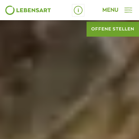
MENU
Schrift vergrössern
OFFENE STELLEN