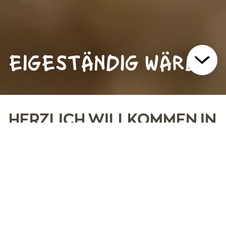
EIGESTÄNDIG WÄRDE
HERZLICH WILLKOMMEN IN
TRUBSCHACHEN
In der offen geführten Wohngruppe der
Lebensart Trubschachen leben erwachsene
Menschen mit einer geistigen
Beeinträchtigung und/oder einer psychischen
Erkrankung.